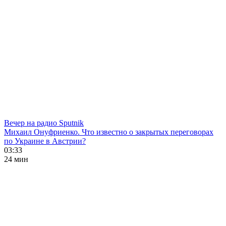
Вечер на радио Sputnik
Михаил Онуфриенко. Что известно о закрытых переговорах
по Украине в Австрии?
03:33
24 мин