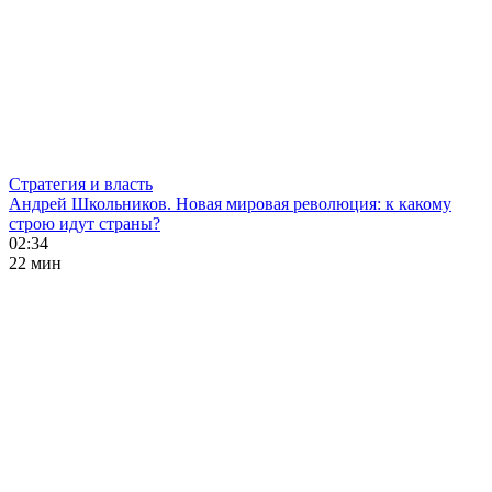
Стратегия и власть
Андрей Школьников. Новая мировая революция: к какому
строю идут страны?
02:34
22 мин