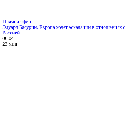
Прямой эфир
Эдуард Басурин. Европа хочет эскалации в отношениях с
Россией
00:04
23 мин