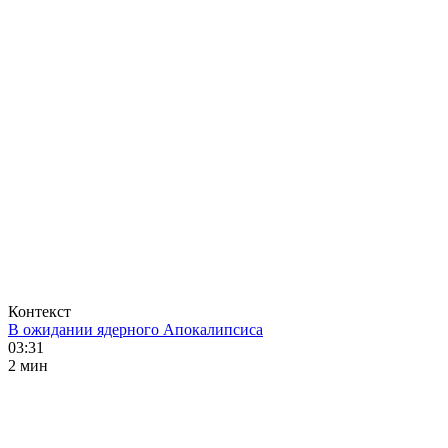
Контекст
В ожидании ядерного Апокалипсиса
03:31
2 мин