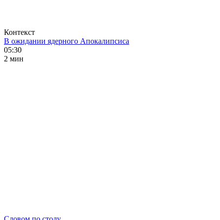
Контекст
В ожидании ядерного Апокалипсиса
05:30
2 мин
Словом по столу