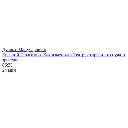
Дуэль с Манучаровым
Евгений Герасимов. Как изменился Театр сатиры и что нужно
зрителю
06:33
24 мин