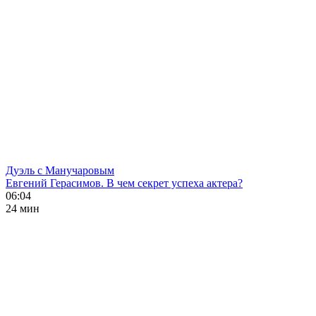
Дуэль с Манучаровым
Евгений Герасимов. В чем секрет успеха актера?
06:04
24 мин