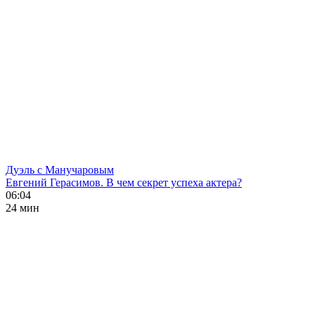
Дуэль с Манучаровым
Евгений Герасимов. В чем секрет успеха актера?
06:04
24 мин