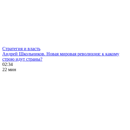
Стратегия и власть
Андрей Школьников. Новая мировая революция: к какому
строю идут страны?
02:34
22 мин