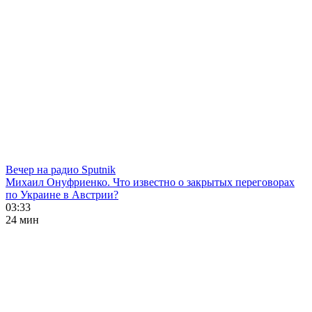
Вечер на радио Sputnik
Михаил Онуфриенко. Что известно о закрытых переговорах
по Украине в Австрии?
03:33
24 мин