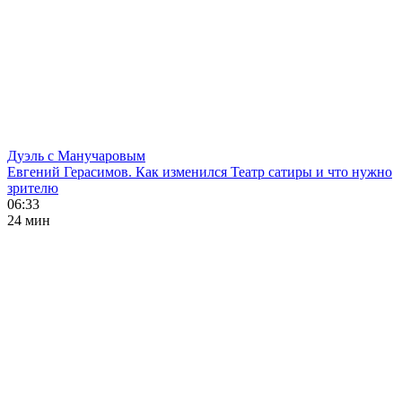
Дуэль с Манучаровым
Евгений Герасимов. Как изменился Театр сатиры и что нужно
зрителю
06:33
24 мин