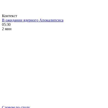
Контекст
В ожидании ядерного Апокалипсиса
05:30
2 мин
Словом по столу