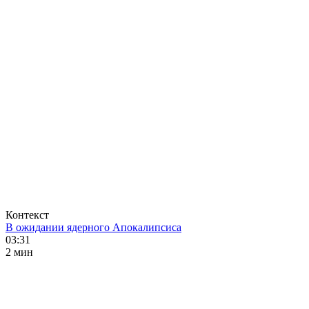
Контекст
В ожидании ядерного Апокалипсиса
03:31
2 мин