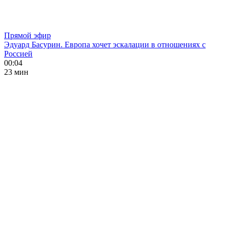
Прямой эфир
Эдуард Басурин. Европа хочет эскалации в отношениях с
Россией
00:04
23 мин