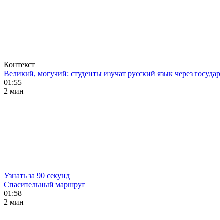
Контекст
Великий, могучий: студенты изучат русский язык через госуд
01:55
2 мин
Узнать за 90 секунд
Спасительный маршрут
01:58
2 мин