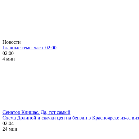
Новости
Главные темы часа. 02:00
02:00
4 мин
Сенатор Клишас. Да, тот самый
Схема Долиной и скачки цен на бензин в Красноярске из-за ви
02:04
24 мин