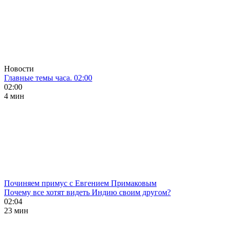
Новости
Главные темы часа. 02:00
02:00
4 мин
Починяем примус с Евгением Примаковым
Почему все хотят видеть Индию своим другом?
02:04
23 мин