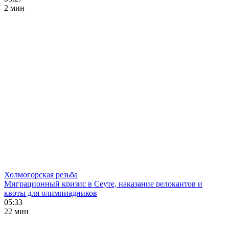
2 мин
Холмогорская резьба
Миграционный кризис в Сеуте, наказание релокантов и
квоты для олимпиадников
05:33
22 мин