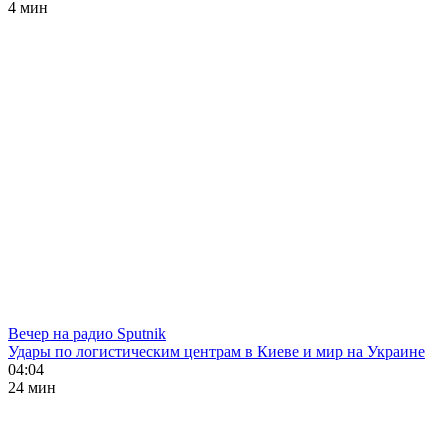
4 мин
Вечер на радио Sputnik
Удары по логистическим центрам в Киеве и мир на Украине
04:04
24 мин