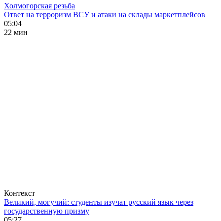
Холмогорская резьба
Ответ на терроризм ВСУ и атаки на склады маркетплейсов
05:04
22 мин
Контекст
Великий, могучий: студенты изучат русский язык через
государственную призму
05:27