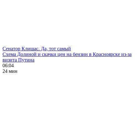
Сенатор Клишас. Да, тот самый
Схема Долиной и скачки цен на бензин в Красноярске из-за
визита Путина
06:04
24 мин