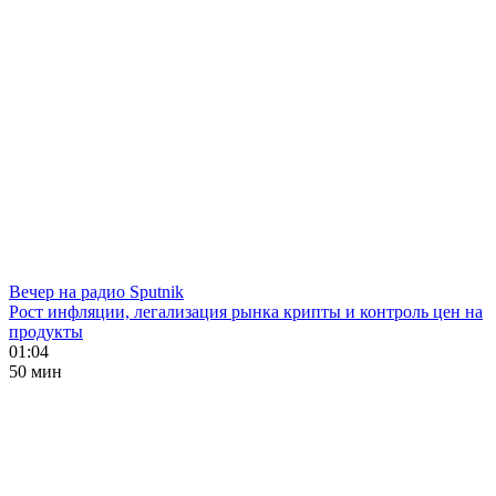
Вечер на радио Sputnik
Рост инфляции, легализация рынка крипты и контроль цен на
продукты
01:04
50 мин