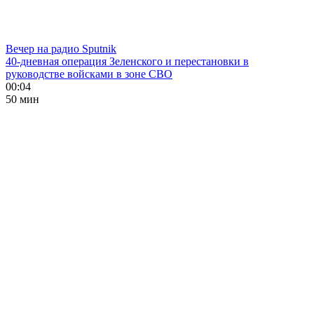
Вечер на радио Sputnik
40-дневная операция Зеленского и перестановки в
руководстве войсками в зоне СВО
00:04
50 мин