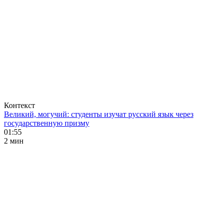
Контекст
Великий, могучий: студенты изучат русский язык через
государственную призму
01:55
2 мин