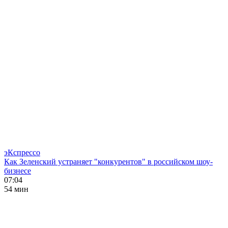
эКспрессо
Как Зеленский устраняет "конкурентов" в российском шоу-
бизнесе
07:04
54 мин