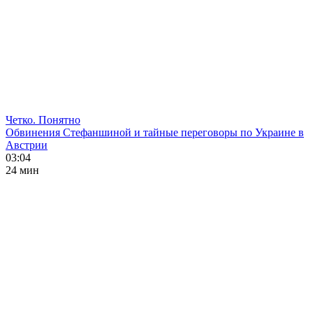
Четко. Понятно
Обвинения Стефаншиной и тайные переговоры по Украине в
Австрии
03:04
24 мин