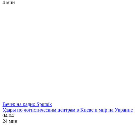
4 мин
Вечер на радио Sputnik
Удары по логистическим центрам в Киеве и мир на Украине
04:04
24 мин