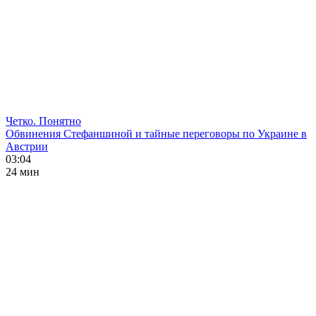
Четко. Понятно
Обвинения Стефаншиной и тайные переговоры по Украине в
Австрии
03:04
24 мин