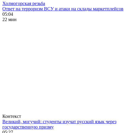
Холмогорская резьба
Ответ на терроризм ВСУ и атаки на склады маркетплейсов
05:04
22 мин
Контекст
Великий, могучий: студенты изучат русский язык через
государственную призму
05:27