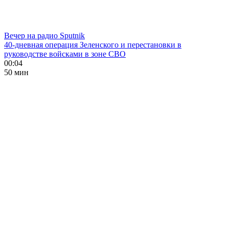
Вечер на радио Sputnik
40-дневная операция Зеленского и перестановки в
руководстве войсками в зоне СВО
00:04
50 мин