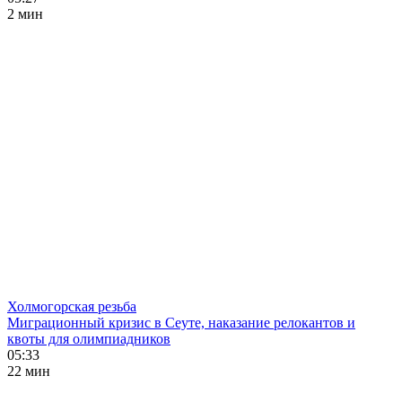
2 мин
Холмогорская резьба
Миграционный кризис в Сеуте, наказание релокантов и
квоты для олимпиадников
05:33
22 мин