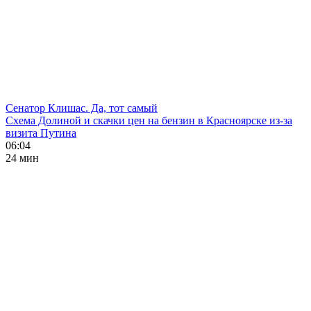
Сенатор Клишас. Да, тот самый
Схема Долиной и скачки цен на бензин в Красноярске из-за
визита Путина
06:04
24 мин