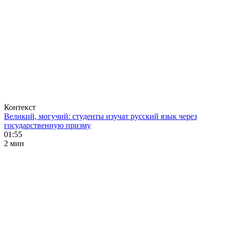
Контекст
Великий, могучий: студенты изучат русский язык через
государственную призму
01:55
2 мин