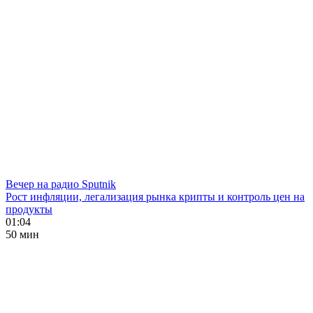
Вечер на радио Sputnik
Рост инфляции, легализация рынка крипты и контроль цен на
продукты
01:04
50 мин