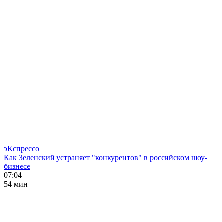
эКспрессо
Как Зеленский устраняет "конкурентов" в российском шоу-
бизнесе
07:04
54 мин