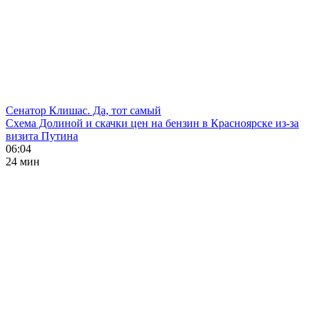
Сенатор Клишас. Да, тот самый
Схема Долиной и скачки цен на бензин в Красноярске из-за
визита Путина
06:04
24 мин