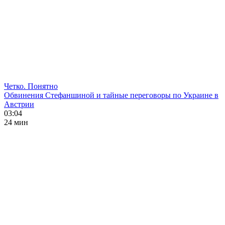
Четко. Понятно
Обвинения Стефаншиной и тайные переговоры по Украине в
Австрии
03:04
24 мин