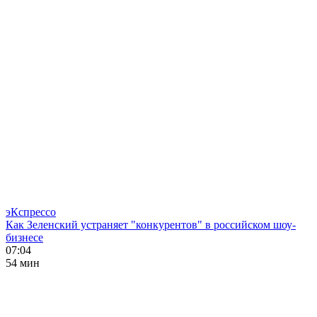
эКспрессо
Как Зеленский устраняет "конкурентов" в российском шоу-
бизнесе
07:04
54 мин