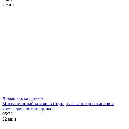
2 мин
Холмогорская резьба
Миграционный кризис в Сеуте, наказание релокантов и
квоты для олимпиадников
05:33
22 мин