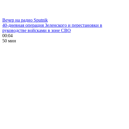
Вечер на радио Sputnik
40-дневная операция Зеленского и перестановки в
руководстве войсками в зоне СВО
00:04
50 мин