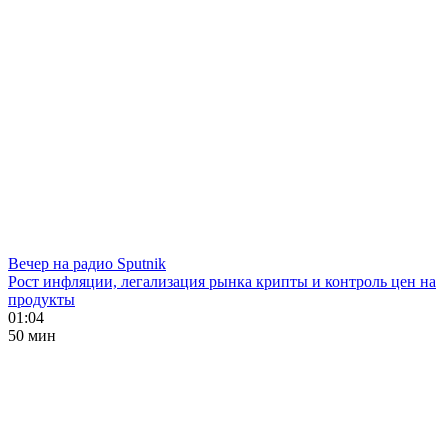
Вечер на радио Sputnik
Рост инфляции, легализация рынка крипты и контроль цен на
продукты
01:04
50 мин