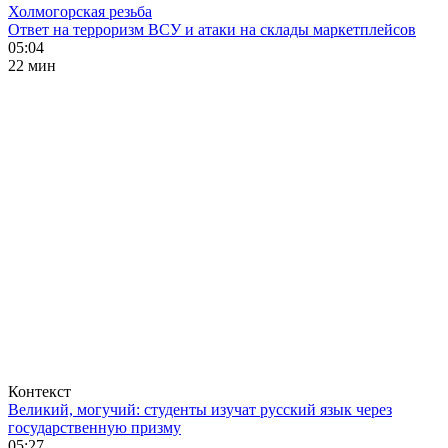
Холмогорская резьба
Ответ на терроризм ВСУ и атаки на склады маркетплейсов
05:04
22 мин
Контекст
Великий, могучий: студенты изучат русский язык через
государственную призму
05:27