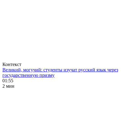
Контекст
Великий, могучий: студенты изучат русский язык через
государственную призму
01:55
2 мин