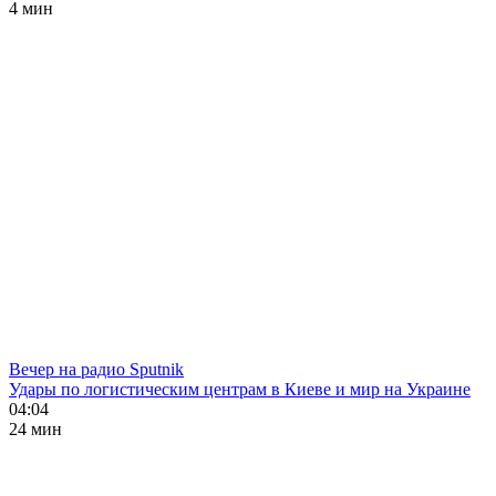
4 мин
Вечер на радио Sputnik
Удары по логистическим центрам в Киеве и мир на Украине
04:04
24 мин