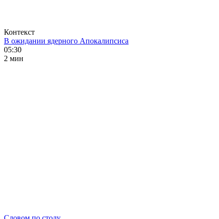
Контекст
В ожидании ядерного Апокалипсиса
05:30
2 мин
Словом по столу