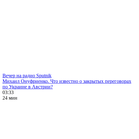
Вечер на радио Sputnik
Михаил Онуфриенко. Что известно о закрытых переговорах
по Украине в Австрии?
03:33
24 мин