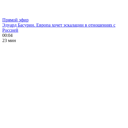
Прямой эфир
Эдуард Басурин. Европа хочет эскалации в отношениях с
Россией
00:04
23 мин