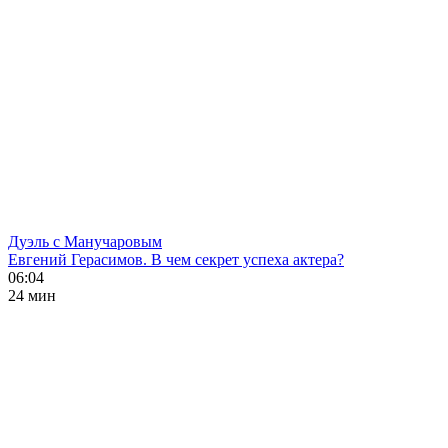
Дуэль с Манучаровым
Евгений Герасимов. В чем секрет успеха актера?
06:04
24 мин