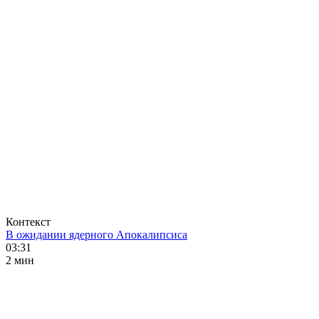
Контекст
В ожидании ядерного Апокалипсиса
03:31
2 мин