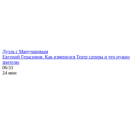
Дуэль с Манучаровым
Евгений Герасимов. Как изменился Театр сатиры и что нужно
зрителю
06:33
24 мин