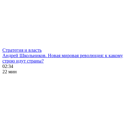
Стратегия и власть
Андрей Школьников. Новая мировая революция: к какому
строю идут страны?
02:34
22 мин