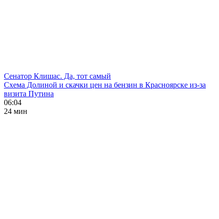
Сенатор Клишас. Да, тот самый
Схема Долиной и скачки цен на бензин в Красноярске из-за
визита Путина
06:04
24 мин