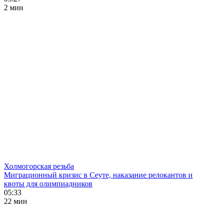
2 мин
Холмогорская резьба
Миграционный кризис в Сеуте, наказание релокантов и
квоты для олимпиадников
05:33
22 мин