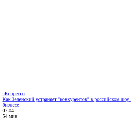
эКспрессо
Как Зеленский устраняет "конкурентов" в российском шоу-
бизнесе
07:04
54 мин