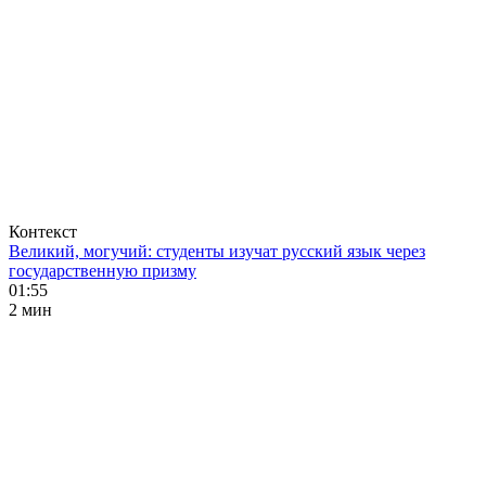
Контекст
Великий, могучий: студенты изучат русский язык через
государственную призму
01:55
2 мин