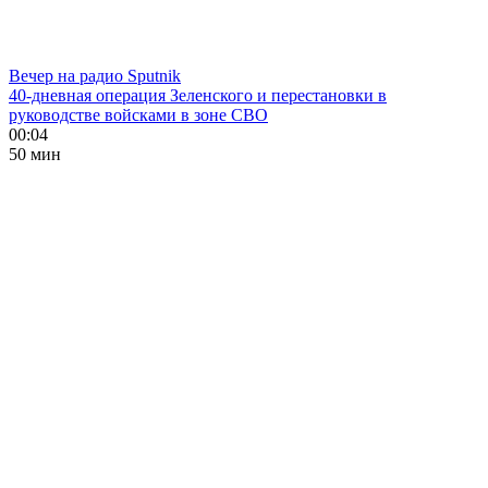
Вечер на радио Sputnik
40-дневная операция Зеленского и перестановки в
руководстве войсками в зоне СВО
00:04
50 мин