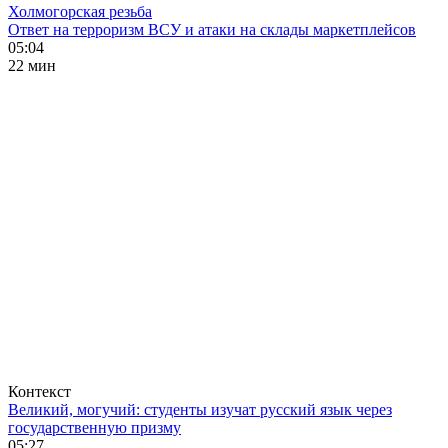
Холмогорская резьба
Ответ на терроризм ВСУ и атаки на склады маркетплейсов
05:04
22 мин
Контекст
Великий, могучий: студенты изучат русский язык через
государственную призму
05:27