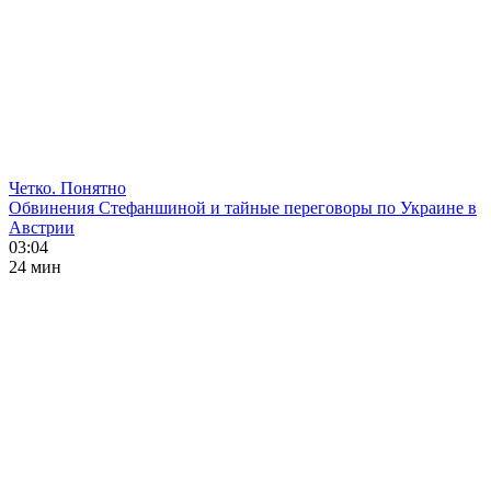
Четко. Понятно
Обвинения Стефаншиной и тайные переговоры по Украине в
Австрии
03:04
24 мин