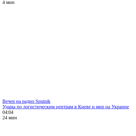
4 мин
Вечер на радио Sputnik
Удары по логистическим центрам в Киеве и мир на Украине
04:04
24 мин