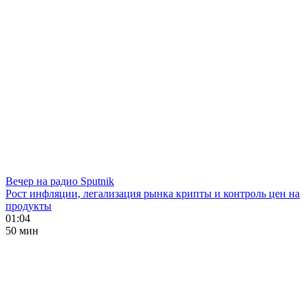
Вечер на радио Sputnik
Рост инфляции, легализация рынка крипты и контроль цен на
продукты
01:04
50 мин