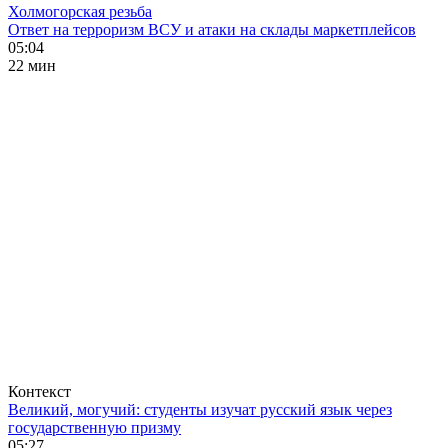
Холмогорская резьба
Ответ на терроризм ВСУ и атаки на склады маркетплейсов
05:04
22 мин
Контекст
Великий, могучий: студенты изучат русский язык через
государственную призму
05:27