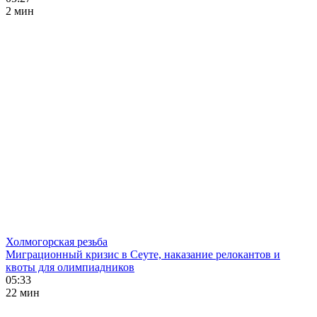
2 мин
Холмогорская резьба
Миграционный кризис в Сеуте, наказание релокантов и
квоты для олимпиадников
05:33
22 мин