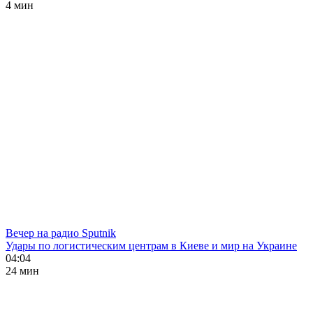
4 мин
Вечер на радио Sputnik
Удары по логистическим центрам в Киеве и мир на Украине
04:04
24 мин