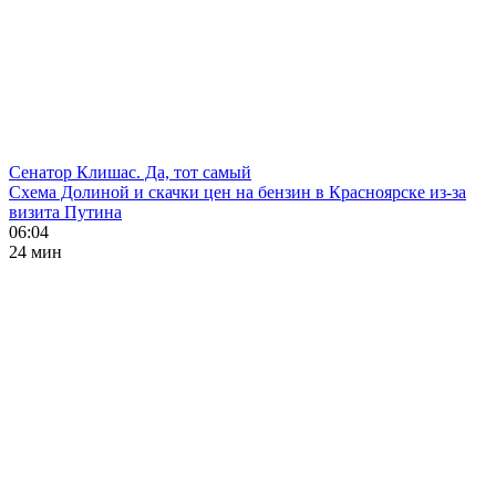
Сенатор Клишас. Да, тот самый
Схема Долиной и скачки цен на бензин в Красноярске из-за
визита Путина
06:04
24 мин