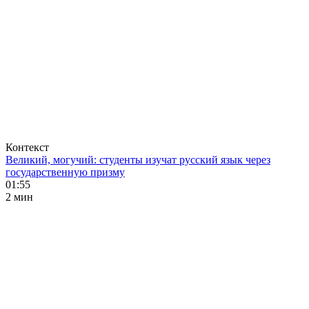
Контекст
Великий, могучий: студенты изучат русский язык через
государственную призму
01:55
2 мин