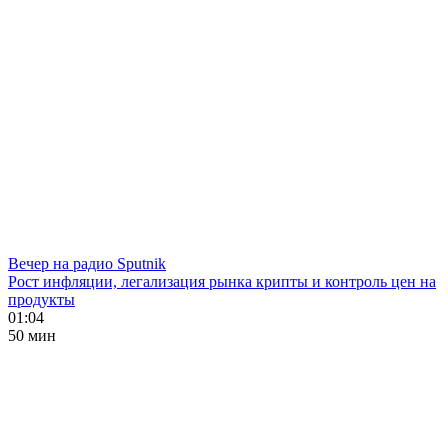
Вечер на радио Sputnik
Рост инфляции, легализация рынка крипты и контроль цен на
продукты
01:04
50 мин