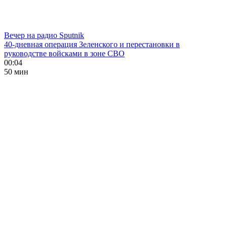
Вечер на радио Sputnik
40-дневная операция Зеленского и перестановки в
руководстве войсками в зоне СВО
00:04
50 мин