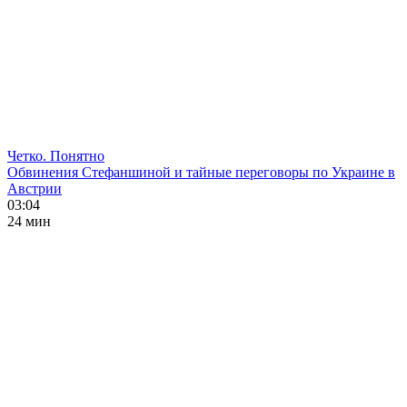
Четко. Понятно
Обвинения Стефаншиной и тайные переговоры по Украине в
Австрии
03:04
24 мин