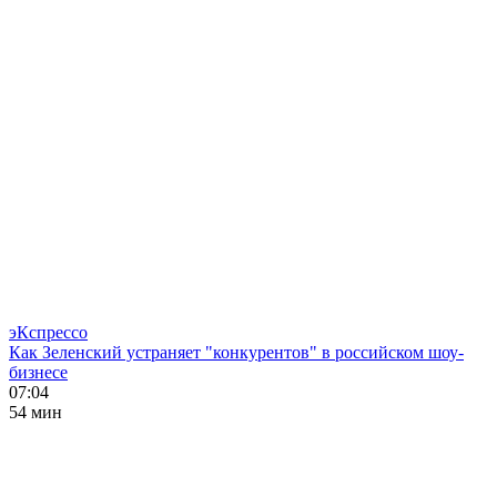
эКспрессо
Как Зеленский устраняет "конкурентов" в российском шоу-
бизнесе
07:04
54 мин