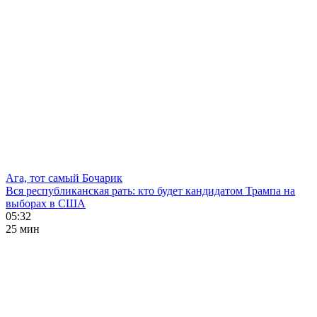
Ага, тот самый Бочарик
Вся республиканская рать: кто будет кандидатом Трампа на
выборах в США
05:32
25 мин