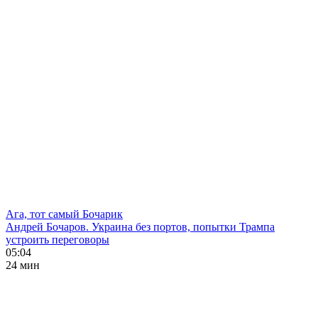
Ага, тот самый Бочарик
Андрей Бочаров. Украина без портов, попытки Трампа
устроить переговоры
05:04
24 мин