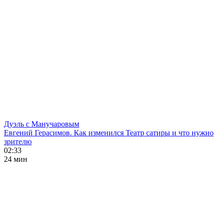
Дуэль с Манучаровым
Евгений Герасимов. Как изменился Театр сатиры и что нужно
зрителю
02:33
24 мин