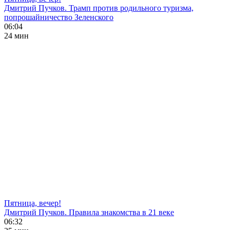
Дмитрий Пучков. Трамп против родильного туризма,
попрошайничество Зеленского
06:04
24 мин
Пятница, вечер!
Дмитрий Пучков. Правила знакомства в 21 веке
06:32