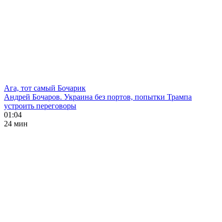
Ага, тот самый Бочарик
Андрей Бочаров. Украина без портов, попытки Трампа
устроить переговоры
01:04
24 мин