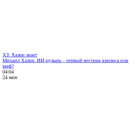
ХЗ: Хазин знает
Михаил Хазин. ИИ-пузырь – первый вестник кризиса или
миф?
04:04
24 мин