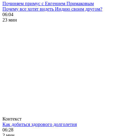
Починяем примус с Евгением Примаковым
Почему все хотят видеть Индию своим другом?
06:04
23 мин
Контекст
Как добиться здорового долголетия
06:28
2 мин