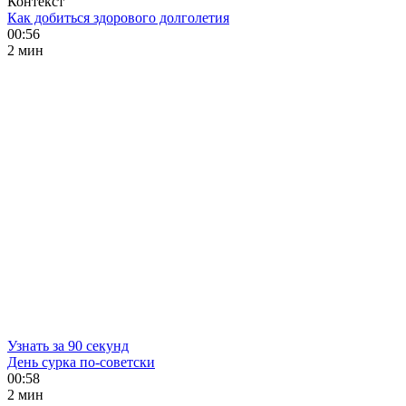
Контекст
Как добиться здорового долголетия
00:56
2 мин
Узнать за 90 секунд
День сурка по-советски
00:58
2 мин