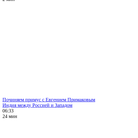
Починяем примус с Евгением Примаковым
Индия между Россией и Западом
06:33
24 мин