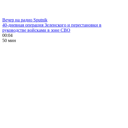
Вечер на радио Sputnik
40-дневная операция Зеленского и перестановки в
руководстве войсками в зоне СВО
00:04
50 мин