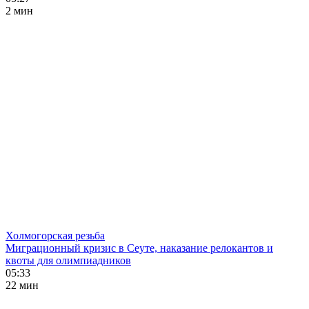
2 мин
Холмогорская резьба
Миграционный кризис в Сеуте, наказание релокантов и
квоты для олимпиадников
05:33
22 мин