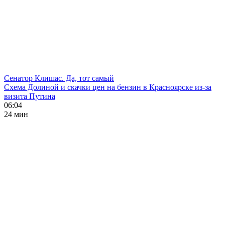
Сенатор Клишас. Да, тот самый
Схема Долиной и скачки цен на бензин в Красноярске из-за
визита Путина
06:04
24 мин