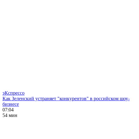
эКспрессо
Как Зеленский устраняет "конкурентов" в российском шоу-
бизнесе
07:04
54 мин