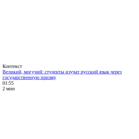
Контекст
Великий, могучий: студенты изучат русский язык через
государственную призму
01:55
2 мин