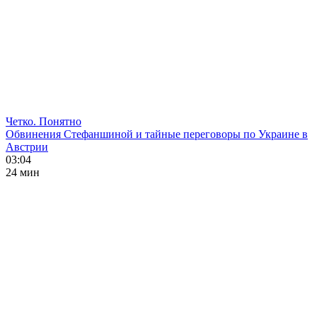
Четко. Понятно
Обвинения Стефаншиной и тайные переговоры по Украине в
Австрии
03:04
24 мин