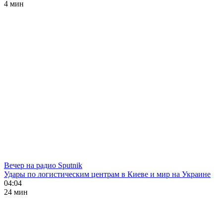
4 мин
Вечер на радио Sputnik
Удары по логистическим центрам в Киеве и мир на Украине
04:04
24 мин