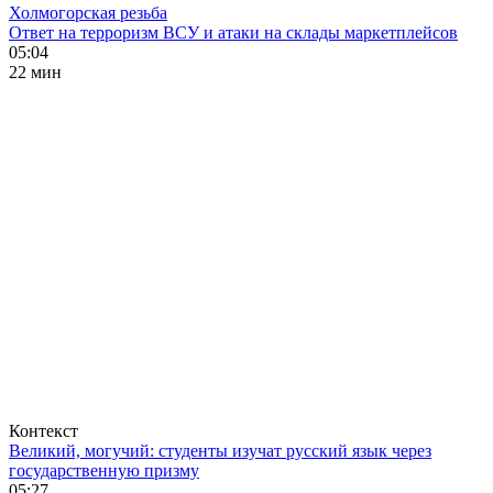
Холмогорская резьба
Ответ на терроризм ВСУ и атаки на склады маркетплейсов
05:04
22 мин
Контекст
Великий, могучий: студенты изучат русский язык через
государственную призму
05:27