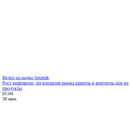
Вечер на радио Sputnik
Рост инфляции, легализация рынка крипты и контроль цен на
продукты
01:04
50 мин