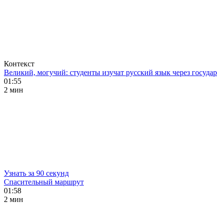
Контекст
Великий, могучий: студенты изучат русский язык через госуд
01:55
2 мин
Узнать за 90 секунд
Спасительный маршрут
01:58
2 мин