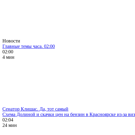
Новости
Главные темы часа. 02:00
02:00
4 мин
Сенатор Клишас. Да, тот самый
Схема Долиной и скачки цен на бензин в Красноярске из-за ви
02:04
24 мин