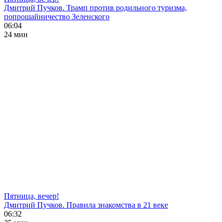
Дмитрий Пучков. Трамп против родильного туризма,
попрошайничество Зеленского
06:04
24 мин
Пятница, вечер!
Дмитрий Пучков. Правила знакомства в 21 веке
06:32