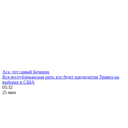
Ага, тот самый Бочарик
Вся республиканская рать: кто будет кандидатом Трампа на
выборах в США
05:32
25 мин