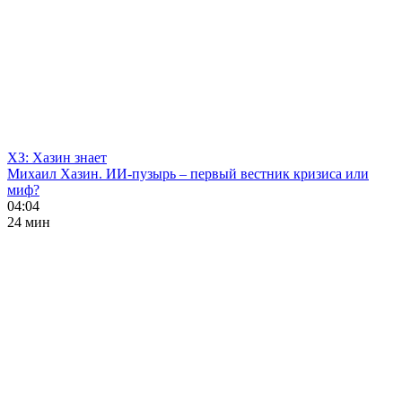
ХЗ: Хазин знает
Михаил Хазин. ИИ-пузырь – первый вестник кризиса или
миф?
04:04
24 мин