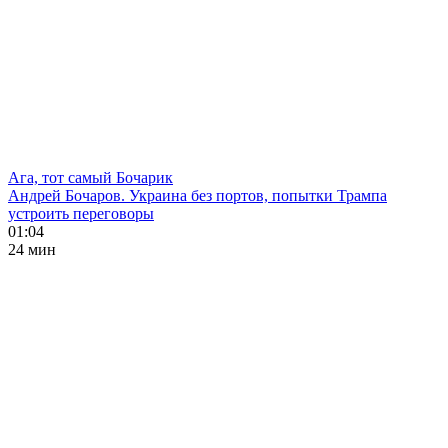
Ага, тот самый Бочарик
Андрей Бочаров. Украина без портов, попытки Трампа
устроить переговоры
01:04
24 мин