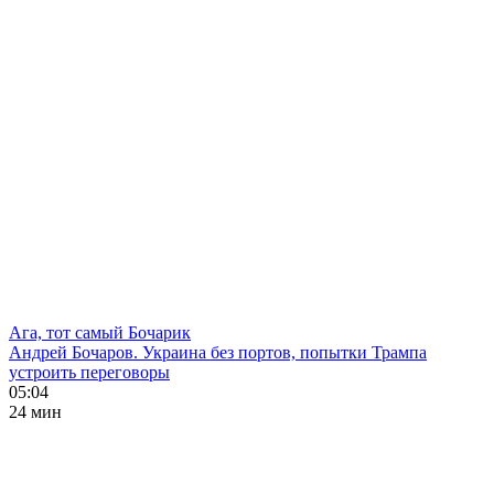
Ага, тот самый Бочарик
Андрей Бочаров. Украина без портов, попытки Трампа
устроить переговоры
05:04
24 мин