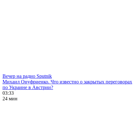
Вечер на радио Sputnik
Михаил Онуфриенко. Что известно о закрытых переговорах
по Украине в Австрии?
03:33
24 мин