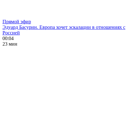
Прямой эфир
Эдуард Басурин. Европа хочет эскалации в отношениях с
Россией
00:04
23 мин