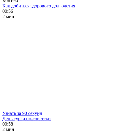
Контекст
Как добиться здорового долголетия
00:56
2 мин
Узнать за 90 секунд
День сурка по-советски
00:58
2 мин