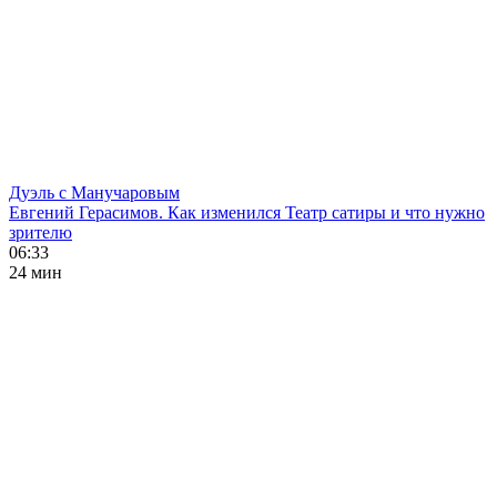
Дуэль с Манучаровым
Евгений Герасимов. Как изменился Театр сатиры и что нужно
зрителю
06:33
24 мин