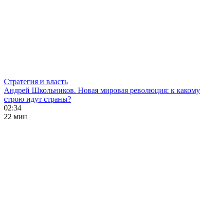
Стратегия и власть
Андрей Школьников. Новая мировая революция: к какому
строю идут страны?
02:34
22 мин