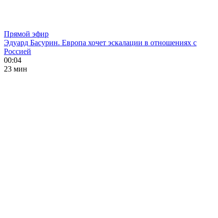
Прямой эфир
Эдуард Басурин. Европа хочет эскалации в отношениях с
Россией
00:04
23 мин