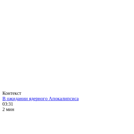
Контекст
В ожидании ядерного Апокалипсиса
03:31
2 мин