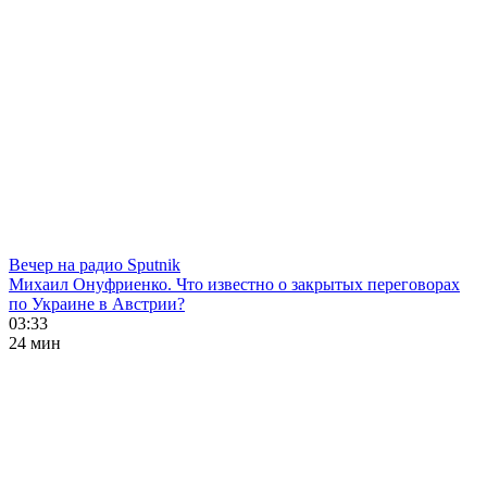
Вечер на радио Sputnik
Михаил Онуфриенко. Что известно о закрытых переговорах
по Украине в Австрии?
03:33
24 мин