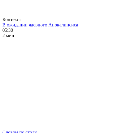
Контекст
В ожидании ядерного Апокалипсиса
05:30
2 мин
Словом по столу