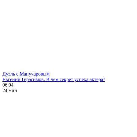
Дуэль с Манучаровым
Евгений Герасимов. В чем секрет успеха актера?
06:04
24 мин