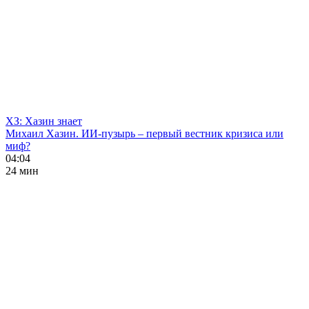
ХЗ: Хазин знает
Михаил Хазин. ИИ-пузырь – первый вестник кризиса или
миф?
04:04
24 мин