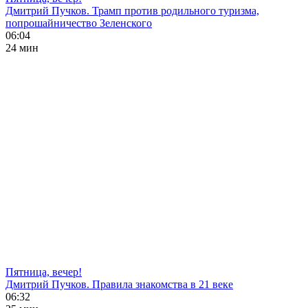
Дмитрий Пучков. Трамп против родильного туризма,
попрошайничество Зеленского
06:04
24 мин
Пятница, вечер!
Дмитрий Пучков. Правила знакомства в 21 веке
06:32