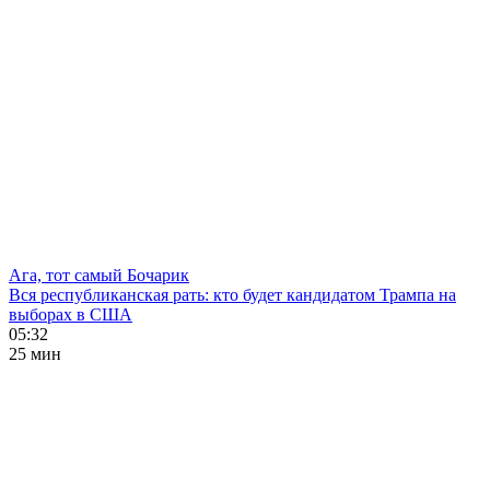
Ага, тот самый Бочарик
Вся республиканская рать: кто будет кандидатом Трампа на
выборах в США
05:32
25 мин