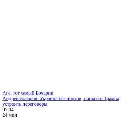
Ага, тот самый Бочарик
Андрей Бочаров. Украина без портов, попытки Трампа
устроить переговоры
05:04
24 мин