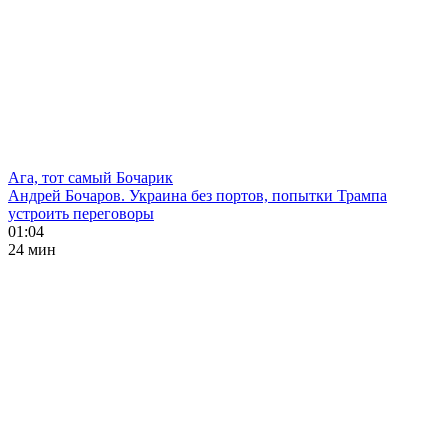
Ага, тот самый Бочарик
Андрей Бочаров. Украина без портов, попытки Трампа
устроить переговоры
01:04
24 мин