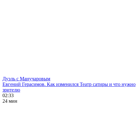
Дуэль с Манучаровым
Евгений Герасимов. Как изменился Театр сатиры и что нужно
зрителю
02:33
24 мин