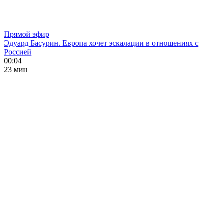
Прямой эфир
Эдуард Басурин. Европа хочет эскалации в отношениях с
Россией
00:04
23 мин