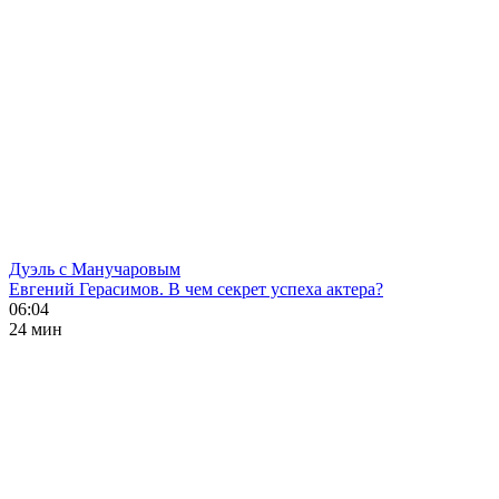
Дуэль с Манучаровым
Евгений Герасимов. В чем секрет успеха актера?
06:04
24 мин