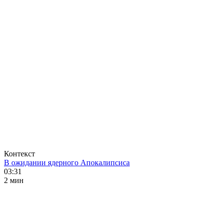
Контекст
В ожидании ядерного Апокалипсиса
03:31
2 мин