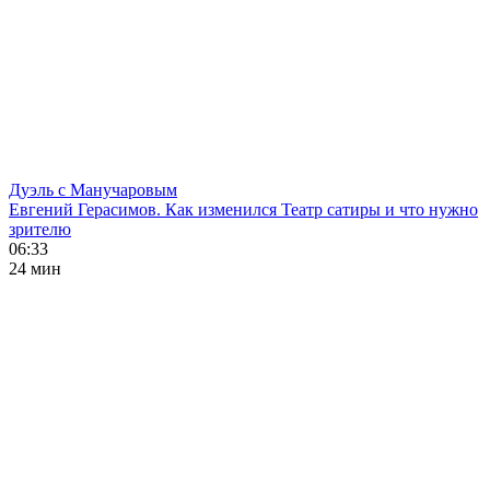
Дуэль с Манучаровым
Евгений Герасимов. Как изменился Театр сатиры и что нужно
зрителю
06:33
24 мин