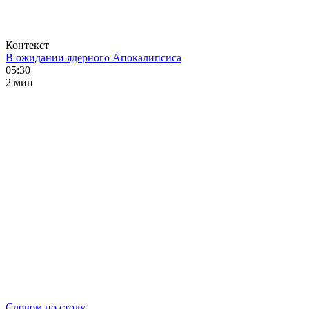
Контекст
В ожидании ядерного Апокалипсиса
05:30
2 мин
Словом по столу