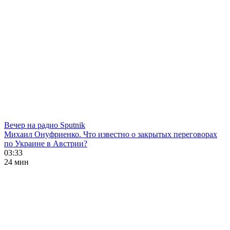
Вечер на радио Sputnik
Михаил Онуфриенко. Что известно о закрытых переговорах
по Украине в Австрии?
03:33
24 мин